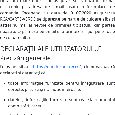
De acum toate tipurile de asigurari se livreaza in format
electronic pe adresa de e-mail lasata in formularul de
comanda. Incepand cu data de 01.07.2020 asigurarea
RCA/CARTE-VERDE se tipareste pe hartie de culoare alba si
astfel nu mai ai nevoie de primirea tipizatului din partea
noastra. O primesti pe email si o printezi singur pe o foaie
de culoare alba.
DECLARAŢII ALE UTILIZATORULUI
Precizări generale
Folosind site-ul
https://condorbroker.ro/
, dumneavoastră
declaraţi şi garantaţi că:
toate informaţiile furnizate pentru înregistrare sunt
corecte, precise şi nu induc în eroare;
datele și informațiile furnizate sunt reale la momentul
completării cererii;