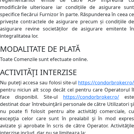
reglementărilor emise de către ASF împreună cu
modificările ulterioare iar condițiile de asigurare sunt
specifice fiecărui Furnizor în parte. Răspunderea în ceea ce
privește contractele de asigurare precum și condițiile de
asigurare revine societăților de asigurare emitente în
integralitatea lor.
MODALITATE DE PLATĂ
Toate Comenzile sunt efectuate online.
ACTIVITĂŢI INTERZISE
Nu puteţi accesa sau folosi site-ul
https://condorbroker.ro/
pentru niciun alt scop decât cel pentru care Operatorul îl
face disponibil. Site-ul
https://condorbroker.ro/
este
destinat doar întrebuinţării personale de către Utilizatori şi
nu poate fi folosit pentru alte activităţi comerciale, cu
excepţia celor care sunt în prealabil şi în mod expres
avizate şi aprobate în scris de către Operator. Activităţile
interzise includ, dar nu se limiteaza la: