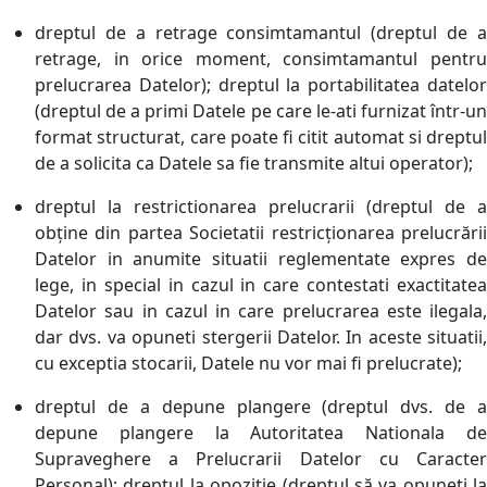
dreptul de a retrage consimtamantul (dreptul de a
retrage, in orice moment, consimtamantul pentru
prelucrarea Datelor); dreptul la portabilitatea datelor
(dreptul de a primi Datele pe care le-ati furnizat într-un
format structurat, care poate fi citit automat si dreptul
de a solicita ca Datele sa fie transmite altui operator);
dreptul la restrictionarea prelucrarii (dreptul de a
obține din partea Societatii restricționarea prelucrării
Datelor in anumite situatii reglementate expres de
lege, in special in cazul in care contestati exactitatea
Datelor sau in cazul in care prelucrarea este ilegala,
dar dvs. va opuneti stergerii Datelor. In aceste situatii,
cu exceptia stocarii, Datele nu vor mai fi prelucrate);
dreptul de a depune plangere (dreptul dvs. de a
depune plangere la Autoritatea Nationala de
Supraveghere a Prelucrarii Datelor cu Caracter
Personal); dreptul la opozitie (dreptul să va opuneti la