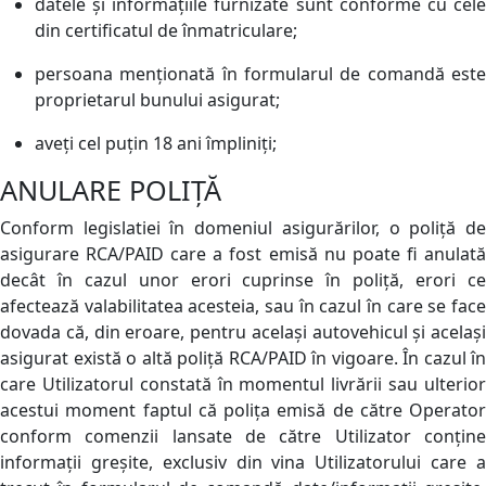
datele și informațiile furnizate sunt conforme cu cele
din certificatul de înmatriculare;
persoana menționată în formularul de comandă este
proprietarul bunului asigurat;
aveți cel puțin 18 ani împliniți;
ANULARE POLIȚĂ
Conform legislatiei în domeniul asigurărilor, o poliță de
asigurare RCA/PAID care a fost emisă nu poate fi anulată
decât în cazul unor erori cuprinse în poliță, erori ce
afectează valabilitatea acesteia, sau în cazul în care se face
dovada că, din eroare, pentru același autovehicul și același
asigurat există o altă poliță RCA/PAID în vigoare. În cazul în
care Utilizatorul constată în momentul livrării sau ulterior
acestui moment faptul că polița emisă de către Operator
conform comenzii lansate de către Utilizator conține
informații greșite, exclusiv din vina Utilizatorului care a