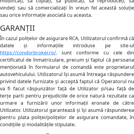
modificați, să copiați, să publicați, să reproduceți, să
vindeți sau să comercializați în vreun fel această soluție
sau orice informație asociată cu aceasta.
GARANȚII
În cazul polițelor de asigurare RCA, Utilizatorul confirmă că
datele și informațiile introduse pe site-ul
https://condorbroker.ro/
. sunt conforme cu cele din
certificatul de înmatriculare, precum și faptul că persoana
menționată în formularul de comandă este proprietarul
autovehiculului. Utilizatorul își asumă întreaga răspundere
privind datele furnizate și acceptă faptul că Operatorul nu
va fi facut răspunzător față de Utilizator și/sau față de
terțe parti pentru prejudiciile de orice natură rezultate ca
urmare a furnizării unor informații eronate de către
Utilizator. Utilizatorul garantează și își asumă răspunderea
pentru plata poliței/polițelor de asigurare comandate, în
condițiile și modalitățile stipulate.