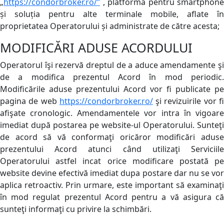
„
https://condorbroker.ro/”
, platforma pentru smartphone
și soluția pentru alte terminale mobile, aflate în
proprietatea Operatorului și administrate de către acesta;
MODIFICĂRI ADUSE ACORDULUI
Operatorul îşi rezervă dreptul de a aduce amendamente şi
de a modifica prezentul Acord în mod periodic.
Modificările aduse prezentului Acord vor fi publicate pe
pagina de web
https://condorbroker.ro/
şi revizuirile vor f
afişate cronologic. Amendamentele vor intra în vigoare
imediat după postarea pe website-ul Operatorului. Sunteţi
de acord să vă conformaţi oricăror modificări aduse
prezentului Acord atunci când utilizaţi Serviciile
Operatorului astfel incat orice modificare postată pe
website devine efectivă imediat dupa postare dar nu se vor
aplica retroactiv. Prin urmare, este important să examinaţi
în mod regulat prezentul Acord pentru a vă asigura că
sunteţi informaţi cu privire la schimbări.