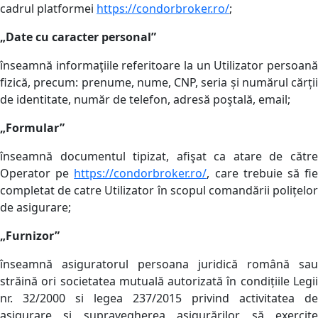
cadrul platformei
https://condorbroker.ro/
;
„Date cu caracter personal”
înseamnă informaţiile referitoare la un Utilizator persoană
fizică, precum: prenume, nume, CNP, seria și numărul cărții
de identitate, număr de telefon, adresă poştală, email;
„Formular”
înseamnă documentul tipizat, afişat ca atare de către
Operator pe
https://condorbroker.ro/
, care trebuie să fi
completat de catre Utilizator în scopul comandării polițelor
de asigurare;
„Furnizor”
înseamnă asiguratorul persoana juridică română sau
străină ori societatea mutuală autorizată în condițiile Legii
nr. 32/2000 si legea 237/2015 privind activitatea de
asigurare și supravegherea asigurărilor să exercite