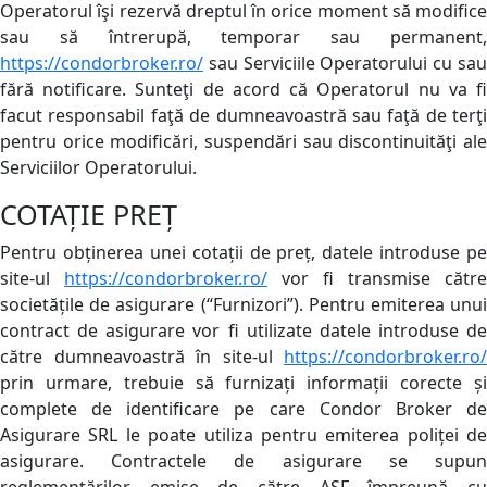
Operatorul îşi rezervă dreptul în orice moment să modifice
sau să întrerupă, temporar sau permanent,
https://condorbroker.ro/
sau Serviciile Operatorului cu sau
fără notificare. Sunteţi de acord că Operatorul nu va fi
facut responsabil faţă de dumneavoastră sau faţă de terţi
pentru orice modificări, suspendări sau discontinuităţi ale
Serviciilor Operatorului.
COTAȚIE PREȚ
Pentru obținerea unei cotații de preț, datele introduse pe
site-ul
https://condorbroker.ro/
vor fi transmise către
societățile de asigurare (“Furnizori”). Pentru emiterea unui
contract de asigurare vor fi utilizate datele introduse de
către dumneavoastră în site-ul
https://condorbroker.ro/
prin urmare, trebuie să furnizați informații corecte și
complete de identificare pe care Condor Broker de
Asigurare SRL le poate utiliza pentru emiterea poliței de
asigurare. Contractele de asigurare se supun