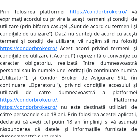
Prin folosirea platformei
https://condorbroker.ro/
vă
exprimaţi acordul cu privire la aceşti termeni şi condiţii de
utilizare (prin bifarea căsuţei „Sunt de acord cu termenii şi
condiţiile de utilizare”). Dacă nu sunteţi de acord cu aceşti
termeni şi condiţii de utilizare, vă rugăm să nu folosiţi
https://condorbroker.ro/
Acest acord privind termenii şi
condiţiile de utilizare („Acordul”) reprezintă o convenţie cu
caracter obligatoriu, realizată între dumneavoastră
personal sau în numele unei entitaţi (în continuare numita
„Utilizator”), şi Condor Broker de Asigurare SRL. (în
continuare „Operatorul”), privind condiţiile accesului şi
utilizării de către dumneavoastră a platformei
https://condorbroker.ro/
. Platforma
https://condorbroker.ro/
nu este destinată utilizării de
către persoanele sub 18 ani. Prin folosirea acestei aplicatii,
declarați că aveți cel puțin 18 ani împliniți și vă asumați
răspunderea că datele și informațiile furnizate de
dumneavoastră sunt reale.