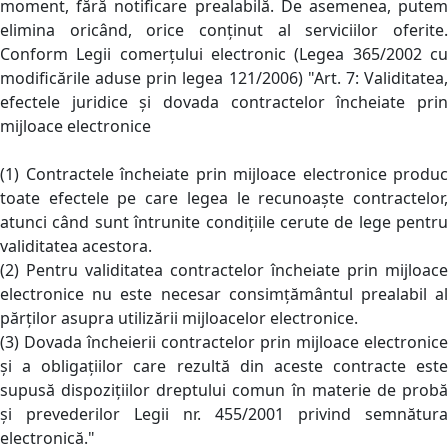
moment, fără notificare prealabilă. De asemenea, putem
elimina oricând, orice conținut al serviciilor oferite.
Conform Legii comerțului electronic (Legea 365/2002 cu
modificările aduse prin legea 121/2006) "Art. 7: Validitatea,
efectele juridice și dovada contractelor încheiate prin
mijloace electronice
(1) Contractele încheiate prin mijloace electronice produc
toate efectele pe care legea le recunoaște contractelor,
atunci când sunt întrunite condițiile cerute de lege pentru
validitatea acestora.
(2) Pentru validitatea contractelor încheiate prin mijloace
electronice nu este necesar consimțământul prealabil al
părților asupra utilizării mijloacelor electronice.
(3) Dovada încheierii contractelor prin mijloace electronice
și a obligațiilor care rezultă din aceste contracte este
supusă dispozițiilor dreptului comun în materie de probă
și prevederilor Legii nr. 455/2001 privind semnătura
electronică."