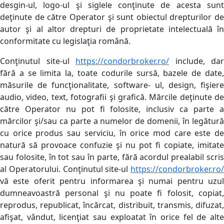
desgin-ul, logo-ul şi siglele conţinute de acesta sunt
deţinute de către Operator şi sunt obiectul drepturilor de
autor şi al altor drepturi de proprietate intelectuală în
conformitate cu legislaţia română.
Conţinutul site-ul
https://condorbroker.ro/
include, dar
fără a se limita la, toate codurile sursă, bazele de date,
măsurile de funcţionalitate, software- ul, design, fişiere
audio, video, text, fotografii şi grafică. Mărcile deţinute de
către Operator nu pot fi folosite, inclusiv ca parte a
mărcilor şi/sau ca parte a numelor de domenii, în legătură
cu orice produs sau serviciu, în orice mod care este de
natură să provoace confuzie şi nu pot fi copiate, imitate
sau folosite, în tot sau în parte, fără acordul prealabil scris
al Operatorului. Conţinutul site-ul
https://condorbroker.ro/
vă este oferit pentru informarea şi numai pentru uzul
dumneavoastră personal şi nu poate fi folosit, copiat,
reprodus, republicat, încărcat, distribuit, transmis, difuzat,
afişat, vândut, licenţiat sau exploatat în orice fel de alte