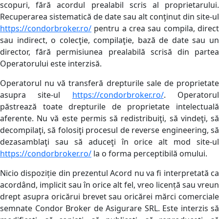
scopuri, fără acordul prealabil scris al proprietarului.
Recuperarea sistematică de date sau alt conţinut din site-ul
https://condorbroker.ro/
pentru a crea sau compila, direct
sau indirect, o colecţie, compilaţie, bază de date sau un
director, fără permisiunea prealabilă scrisă din partea
Operatorului este interzisă.
Operatorul nu vă transferă drepturile sale de proprietate
asupra site-ul
https://condorbroker.ro/
. Operatoru
păstrează toate drepturile de proprietate intelectuală
aferente. Nu vă este permis să redistribuiţi, să vindeţi, să
decompilaţi, să folosiţi procesul de reverse engineering, să
dezasamblaţi sau să aduceţi în orice alt mod site-ul
https://condorbroker.ro/
la o forma perceptibilă omului.
Nicio dispoziție din prezentul Acord nu va fi interpretată ca
acordând, implicit sau în orice alt fel, vreo licență sau vreun
drept asupra oricărui brevet sau oricărei mărci comerciale
semnate Condor Broker de Asigurare SRL. Este interzis să