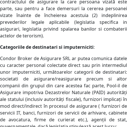
contractului de asigurare la care persoana vizată este
parte, sau pentru a face demersuri la cererea persoanei
vizate înainte de încheierea acestuia (2) indeplinirea
prevederilor legale aplicabile (legislatia specifica in
asigurari, legislatia privind spalarea banilor si combaterii
actelor de terorism).
Categoriile de destinatari si imputerniciti
:
Condor Broker de Asigurare SRL ar putea comunica datele
cu caracter personal colectate direct sau prin intermediul
unor imputerniciti, următoarelor categorii de destinatari:
societati de asigurare/reasigurare precum si altor
companii din grupul din care acestea fac parte, Pool-il de
Asigurare impotriva Dezastrelor Naturale (PAID) autorități
ale statului (inclusiv autorități fiscale), furnizori implicați în
mod direct/indirect în procesul de asigurare ( furnizori de
servicii IT, banci, furnizori de servicii de arhivare, cabinete
de avocatura, firme de curierat etc.), agenții de stat,
guvernamentale, dacă legislația stipulează acest lucru;