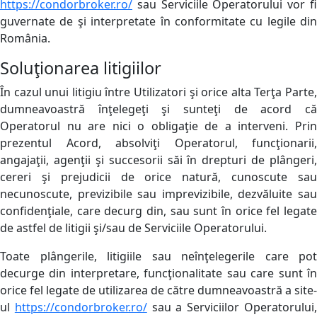
https://condorbroker.ro/
sau Serviciile Operatorului vor fi
guvernate de şi interpretate în conformitate cu legile din
România.
Soluţionarea litigiilor
În cazul unui litigiu între Utilizatori şi orice alta Terţa Parte,
dumneavoastră înţelegeţi şi sunteţi de acord că
Operatorul nu are nici o obligaţie de a interveni. Prin
prezentul Acord, absolviţi Operatorul, funcţionarii,
angajaţii, agenţii şi succesorii săi în drepturi de plângeri,
cereri şi prejudicii de orice natură, cunoscute sau
necunoscute, previzibile sau imprevizibile, dezvăluite sau
confidenţiale, care decurg din, sau sunt în orice fel legate
de astfel de litigii şi/sau de Serviciile Operatorului.
Toate plângerile, litigiile sau neînţelegerile care pot
decurge din interpretare, funcţionalitate sau care sunt în
orice fel legate de utilizarea de către dumneavoastră a site-
ul
https://condorbroker.ro/
sau a Serviciilor Operatorului