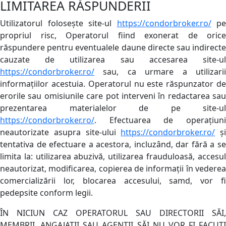
LIMITAREA RĂSPUNDERII
Utilizatorul folosește site-ul
https://condorbroker.ro/
pe
propriul risc, Operatorul fiind exonerat de orice
răspundere pentru eventualele daune directe sau indirecte
cauzate de utilizarea sau accesarea site-ul
https://condorbroker.ro/
sau, ca urmare a utilizarii
informațiilor acestuia. Operatorul nu este răspunzator de
erorile sau omisiunile care pot interveni în redactarea sau
prezentarea materialelor de pe site-ul
https://condorbroker.ro/
. Efectuarea de operațiuni
neautorizate asupra site-ului
https://condorbroker.ro/
și
tentativa de efectuare a acestora, incluzând, dar fără a se
limita la: utilizarea abuzivă, utilizarea frauduloasă, accesul
neautorizat, modificarea, copierea de informații în vederea
comercializării lor, blocarea accesului, samd, vor fi
pedepsite conform legii.
ÎN NICIUN CAZ OPERATORUL SAU DIRECTORII SĂI,
MEMBRII, ANGAJAŢII SAU AGENŢII SĂI NU VOR FI FACUTI